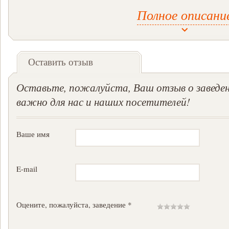
Полное описани
Место работы: университет торговли и питания.
«Наш проект –это первая в Харькове студенческая кофейня, - рас
на территории университета торговли и питания. Плюс – это подача
Кофе смешивают в пропорции 70 (робуста) на 30 (арабика). За е
ля работы.
Оставить отзыв
Оставьте, пожалуйста, Ваш отзыв о заведен
важно для нас и наших посетителей!
Ваше имя
E-mail
Оцените, пожалуйста, заведение *