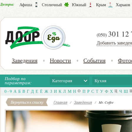
Дозоры:
Афиша
Столичный
Южный
Крым
Харьков
301 12 
(050)
Добавить заведе
Заведения
Новости
События
Фото
Подбор по
Категория
Кухня
параметрам:
0 - 9
А
Б
В
Г
Д
Е
Ё
Ж
З
И
К
Л
М
Н
О
П
Р
С
Т
У
Ф
Х
Ц
Ч
Ш
Вернуться к списку
Главная
/
Заведения
/
Mr. Coffee