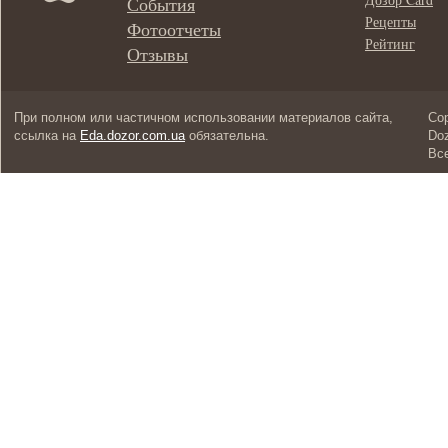
События
Рецепты
Фотоотчеты
Рейтинг
Отзывы
При полном или частичном использовании материалов сайта,
Cop
ссылка на
Eda.dozor.com.ua
обязательна.
Doz
Вс