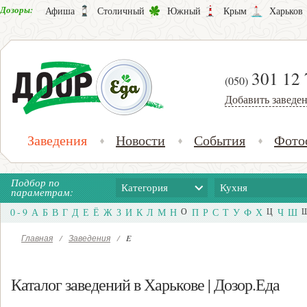
Дозоры:
Афиша
Столичный
Южный
Крым
Харьков
301 12 
(050)
Добавить заведе
Заведения
Новости
События
Фото
Подбор по
Категория
Кухня
параметрам:
0 - 9
А
Б
В
Г
Д
Е
Ё
Ж
З
И
К
Л
М
Н
О
П
Р
С
Т
У
Ф
Х
Ц
Ч
Ш
Главная
/
Заведения
/
E
Каталог заведений в Харькове | Дозор.Еда