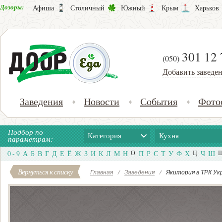
Дозоры:
Афиша
Столичный
Южный
Крым
Харьков
301 12 
(050)
Добавить заведе
Заведения
Новости
События
Фото
Подбор по
Категория
Кухня
параметрам:
0 - 9
А
Б
В
Г
Д
Е
Ё
Ж
З
И
К
Л
М
Н
О
П
Р
С
Т
У
Ф
Х
Ц
Ч
Ш
Вернуться к списку
Главная
/
Заведения
/
Якитория в ТРК Ук