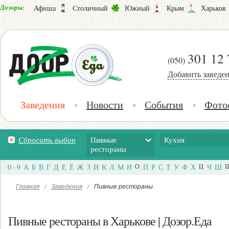
Дозоры:
Афиша
Столичный
Южный
Крым
Харьков
301 12 
(050)
Добавить заведе
Заведения
Новости
События
Фото
Сбросить выбор
Пивные
Кухня
рестораны
0 - 9
А
Б
В
Г
Д
Е
Ё
Ж
З
И
К
Л
М
Н
О
П
Р
С
Т
У
Ф
Х
Ц
Ч
Ш
Главная
/
Заведения
/
Пивные рестораны
Пивные рестораны в Харькове | Дозор.Еда