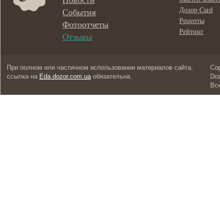
Дозор Card
События
Рецепты
Фотоотчеты
Рейтинг
Отзывы
При полном или частичном использовании материалов сайта,
Cop
ссылка на
Eda.dozor.com.ua
обязательна.
Doz
Вс