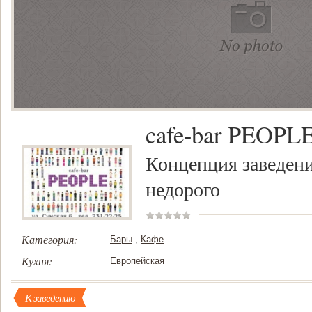
cafe-bar PEOPL
Концепция заведени
недорого
Категория:
Бары
,
Кафе
Кухня:
Европейская
К заведению