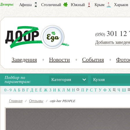
Дозоры:
Афиша
Столичный
Южный
Крым
Харьков
301 12 
(050)
Добавить заведе
Заведения
Новости
События
Фото
Подбор по
Категория
Кухня
параметрам:
0 - 9
А
Б
В
Г
Д
Е
Ё
Ж
З
И
К
Л
М
Н
О
П
Р
С
Т
У
Ф
Х
Ц
Ч
Ш
Главная
/
Отзывы
/
cafe-bar PEOPLE