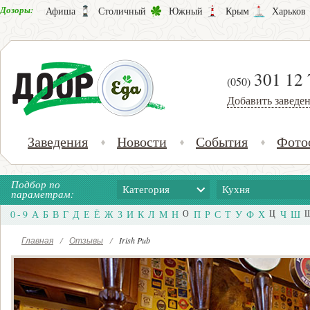
Дозоры:
Афиша
Столичный
Южный
Крым
Харьков
301 12 
(050)
Добавить заведе
Заведения
Новости
События
Фото
Подбор по
Категория
Кухня
параметрам:
0 - 9
А
Б
В
Г
Д
Е
Ё
Ж
З
И
К
Л
М
Н
О
П
Р
С
Т
У
Ф
Х
Ц
Ч
Ш
Главная
/
Отзывы
/
Irish Pub