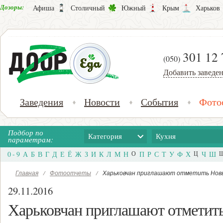
Дозоры:
Афиша
Столичный
Южный
Крым
Харьков
301 12 
(050)
Добавить заведе
Заведения
Новости
События
Фото
Подбор по
Категория
Кухня
параметрам:
0 - 9
А
Б
В
Г
Д
Е
Ё
Ж
З
И
К
Л
М
Н
О
П
Р
С
Т
У
Ф
Х
Ц
Ч
Ш
Главная
/
Фотоотчеты
/
Харьковчан приглашают отметить Новы
29.11.2016
Харьковчан приглашают отметить