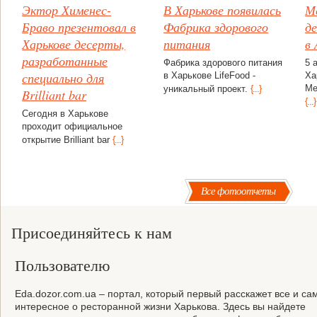
Эктор Хименес-
В Харькове появилась
М
Браво презентовал в
Фабрика здорового
д
Харькове десерты,
питания
в 
разработанные
Фабрика здорового питания
5 
специально для
в Харькове LifeFood -
Ха
Ме
уникальный проект.
{...}
Brilliant bar
{...}
Сегодня в Харькове
проходит официальное
открытие Brilliant bar
{...}
Все фотоотчеты
Присоединяйтесь к нам
Пользователю
Eda.dozor.com.ua – портал, который первый расскажет все и са
интересное о ресторанной жизни Харькова. Здесь вы найдете