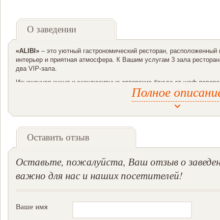
О заведении
«ALIBI»
– это уютный гастрономический ресторан, расположенный 
интерьер и приятная атмосфера. К Вашим услугам 3 зала ресторан
два VIP-зала.
Изысканная кухня и эксклюзивные авторские блюда от шеф-повара
Полное описани
обновляющееся меню! Необычайное разнообразие рыбного меню, с
окорок с розмарином, перепелка фаршированная каштанами и фуа-г
оставит равнодушным гостей нежнейшее филе страуса премиум кла
из карамелизированных яблок.
Доступные цены, специальные акционные предложения!
Оставить отзыв
Бизнес-ланчи по 45 грн!
Оставьте, пожалуйста, Ваш отзыв о заведен
важно для нас и наших посетителей!
«ALIBI» – прекрасное место для проведения банкетов, корпоратив
презентаций. Обширное банкетное меню и блюда по спецзаказу. Ор
Вашим услугам: проектор и большой экран, дополнительное украш
музыкантов, танцоров и др.
Ваше имя
Проведение праздников, тематических и детских мероприятий!