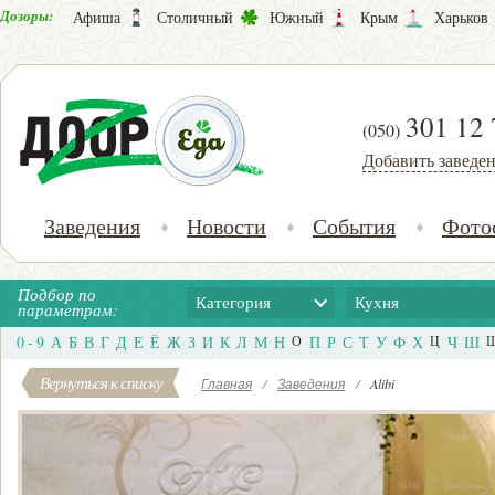
Дозоры:
Афиша
Столичный
Южный
Крым
Харьков
301 12 
(050)
Добавить заведе
Заведения
Новости
События
Фото
Подбор по
Категория
Кухня
параметрам:
0 - 9
А
Б
В
Г
Д
Е
Ё
Ж
З
И
К
Л
М
Н
О
П
Р
С
Т
У
Ф
Х
Ц
Ч
Ш
Вернуться к списку
Главная
/
Заведения
/
Alibi