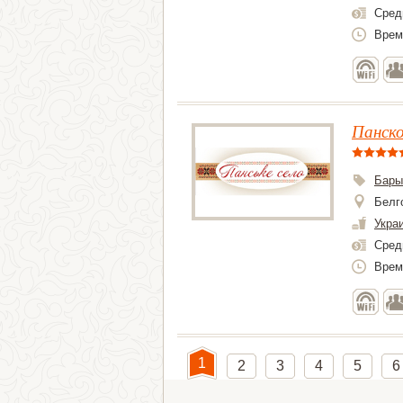
Средн
Врем
Панско
Бары
Белг
Укра
Средн
Врем
1
2
3
4
5
6