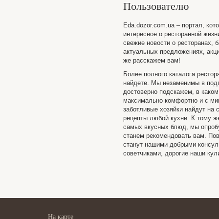
Пользователю
Eda.dozor.com.ua – портал, кот
интересное о ресторанной жизн
свежие новости о ресторанах, б
актуальных предложениях, акци
же расскажем вам!
Более полного каталога рестор
найдете. Мы незаменимы в подг
достоверно подскажем, в каком
максимально комфортно и с ми
заботливые хозяйки найдут на 
рецепты любой кухни. К тому ж
самых вкусных блюд, мы опробу
станем рекомендовать вам. Пов
станут нашими добрыми консу
советчиками, дорогие наши кул
На карте