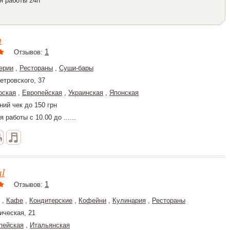
я работы 24h
а
1
Отзывов:
ерии
,
Рестораны
,
Суши-бары
етровского, 37
рская
,
Европейская
,
Украинская
,
Японская
ний чек до 150 грн
 работы с 10.00 до ......
l
1
Отзывов:
,
Кафе
,
Кондитерские
,
Кофейни
,
Кулинария
,
Рестораны
ическая, 21
пейская
,
Итальянская