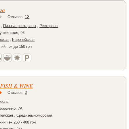
га
13
Отзывов:
,
Пивные рестораны
,
Рестораны
ушкинская, 96
рская
,
Европейская
ий чек до 150 грн
FISH & WINE
2
Отзывов:
ораны
еревянко, 7А
пейская
,
Средиземноморская
ий чек 250 - 400 грн