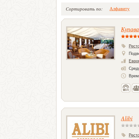
Алфавиту
Сортировать по:
Купава
Рест
Подв
Евро
Средн
Врем
Alibi
Рест