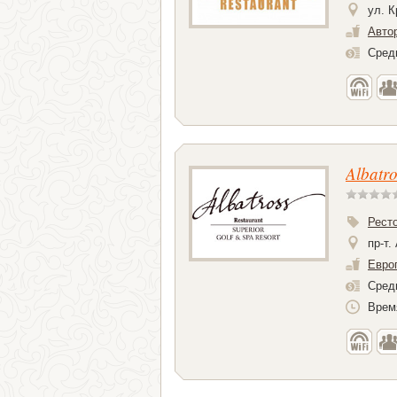
ул. К
Авто
Средн
Albatro
Рест
пр-т.
Евро
Средн
Время