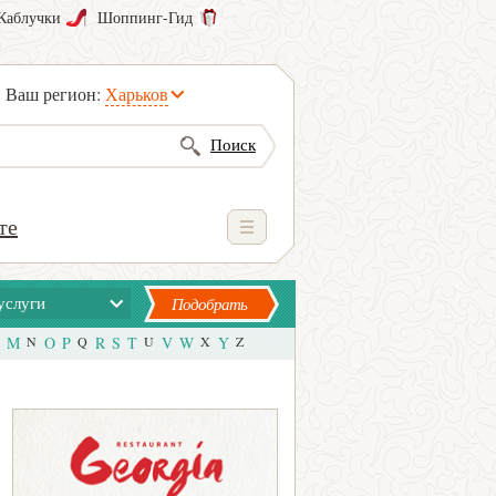
Каблучки
Шоппинг-Гид
Ваш регион:
Харьков
Поиск
те
услуги
Подобрать
M
N
O
P
Q
R
S
T
U
V
W
X
Y
Z