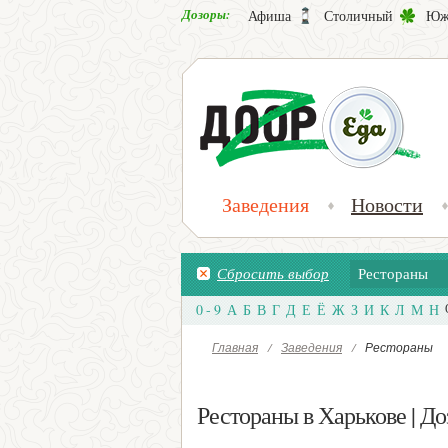
Дозоры:
Афиша
Столичный
Юж
Заведения
Новости
Сбросить выбор
Рестораны
0 - 9
А
Б
В
Г
Д
Е
Ё
Ж
З
И
К
Л
М
Н
Главная
/
Заведения
/
Рестораны
Рестораны в Харькове | До