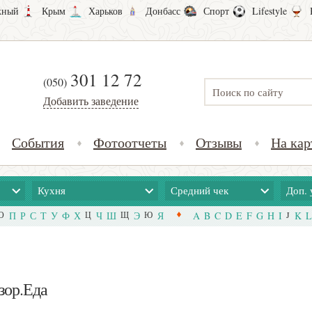
ный
Крым
Харьков
Донбасс
Спорт
Lifestyle
301 12 72
(050)
Добавить заведение
События
Фотоотчеты
Отзывы
На кар
Кухня
Средний чек
Доп. 
О
П
Р
С
Т
У
Ф
Х
Ц
Ч
Ш
Щ
Э
Ю
Я
A
B
C
D
E
F
G
H
I
J
K
L
зор.Еда