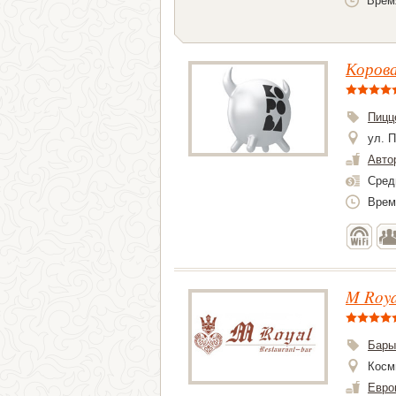
Врем
Коров
Пицц
ул. П
Авто
Сред
Время
M Roya
Бары
Косм
Евро