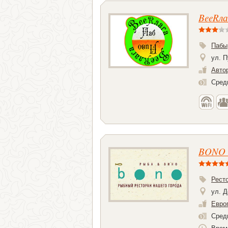
BeeRла
Пабы
ул. П
Авто
Средн
BONO 
Рест
ул. Д
Евро
Средн