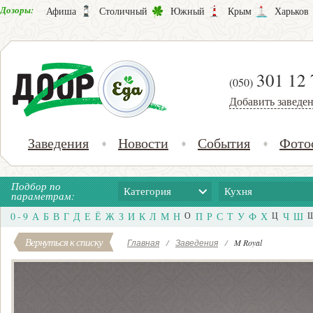
Дозоры:
Афиша
Столичный
Южный
Крым
Харьков
301 12 
(050)
Добавить заведе
Заведения
Новости
События
Фото
Подбор по
Категория
Кухня
параметрам:
0 - 9
А
Б
В
Г
Д
Е
Ё
Ж
З
И
К
Л
М
Н
О
П
Р
С
Т
У
Ф
Х
Ц
Ч
Ш
Вернуться к списку
Главная
/
Заведения
/
M Royal