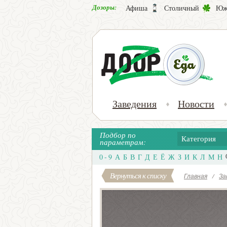
Дозоры:
Афиша
Столичный
Юж
Заведения
Новости
Подбор по
Категория
параметрам:
0 - 9
А
Б
В
Г
Д
Е
Ё
Ж
З
И
К
Л
М
Н
Вернуться к списку
Главная
/
За