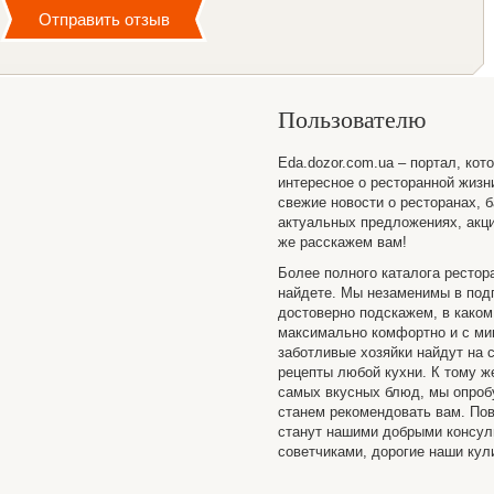
Пользователю
Eda.dozor.com.ua – портал, кот
интересное о ресторанной жизн
свежие новости о ресторанах, б
актуальных предложениях, акци
же расскажем вам!
Более полного каталога рестор
найдете. Мы незаменимы в подг
достоверно подскажем, в каком
максимально комфортно и с ми
заботливые хозяйки найдут на 
рецепты любой кухни. К тому ж
самых вкусных блюд, мы опробу
станем рекомендовать вам. Пов
станут нашими добрыми консу
советчиками, дорогие наши кул