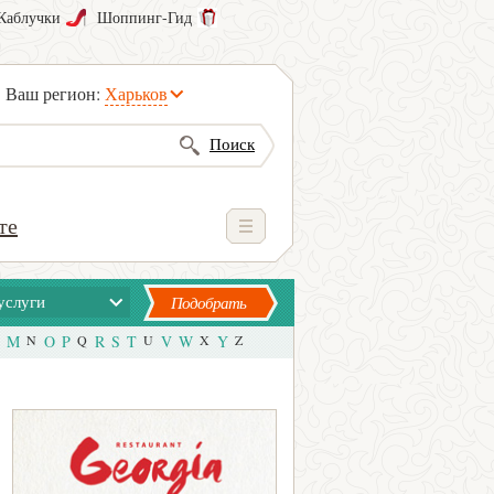
Каблучки
Шоппинг-Гид
Ваш регион:
Харьков
Поиск
те
услуги
Подобрать
M
N
O
P
Q
R
S
T
U
V
W
X
Y
Z