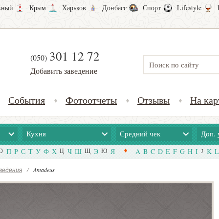
ный
Крым
Харьков
Донбасс
Спорт
Lifestyle
301 12 72
(050)
Добавить заведение
События
Фотоотчеты
Отзывы
На кар
Кухня
Средний чек
Доп. 
О
П
Р
С
Т
У
Ф
Х
Ц
Ч
Ш
Щ
Э
Ю
Я
A
B
C
D
E
F
G
H
I
J
K
L
ведения
/
Amadeus