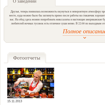
О заведении
Друзья, теперь появилась возможность окунуться в невероятную атмосферу пр
место, куда можно было бы заглянуть прямо после работы на стаканчик хорошег
вас. На обед здесь можно попробовать микссалаты и настоящие американские бу
любителей ночных тусовок есть отличное суши меню. В 22:00 по выходным о
пластинок и вечер становится по-настоящему жарким, чему способствуют сам
Полное описани
красавиц Basil Beauty, горячо любимый хулиганами шот Сиськи, ну и к
Твой друг moskvich bar всегда рад те
Dear friends,
Now there is a possibility to find a place with incredible atmosphere right in the centre
Фотоотчеты
drop into after a working day and have a glass of good whiskey, Moskvich bar is a kin
offers you to try lovely mix salads and true American burgers for lunch, really good ste
menu. At 22:00 at weekend the cases with the most interesting records are opened a
fashionable cocktails: Basil Beauty – a favourite drink of the most beautiful girls i
cocktail for true hotspurs.
Your friend Moskvich bar is always glad to 
15.11.2013