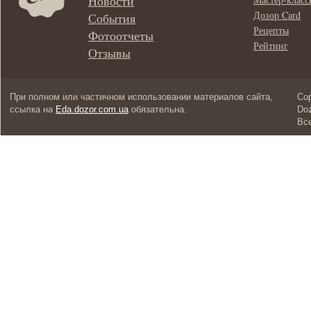
Новости
Дозор Card
События
Рецепты
Фотоотчеты
Рейтинг
Отзывы
При полном или частичном использовании материалов сайта,
Cop
ссылка на
Eda.dozor.com.ua
обязательна.
Doz
Вс