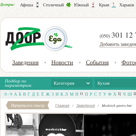
Дозоры:
Афиша
Столичный
Южный
Крым
Харьков
301 12 
(050)
Добавить заведе
Заведения
Новости
События
Фото
Подбор по
Категория
Кухня
параметрам:
0 - 9
А
Б
В
Г
Д
Е
Ё
Ж
З
И
К
Л
М
Н
О
П
Р
С
Т
У
Ф
Х
Ц
Ч
Ш
Вернуться к списку
Главная
/
Заведения
/
Moskvich gastro-bar