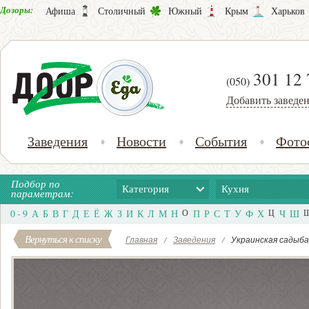
Дозоры:
Афиша
Столичный
Южный
Крым
Харьков
301 12 
(050)
Добавить заведе
Заведения
Новости
События
Фото
Подбор по
Категория
Кухня
параметрам:
0 - 9
А
Б
В
Г
Д
Е
Ё
Ж
З
И
К
Л
М
Н
О
П
Р
С
Т
У
Ф
Х
Ц
Ч
Ш
Вернуться к списку
Главная
/
Заведения
/
Украинская садыба