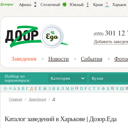
Дозоры:
Афиша
Столичный
Южный
Крым
Харьков
301 12 
(050)
Добавить заведе
Заведения
Новости
События
Фото
Подбор по
Категория
Кухня
параметрам:
0 - 9
А
Б
В
Г
Д
Е
Ё
Ж
З
И
К
Л
М
Н
О
П
Р
С
Т
У
Ф
Х
Ц
Ч
Ш
Главная
/
Заведения
/
Д
Каталог заведений в Харькове | Дозор.Еда