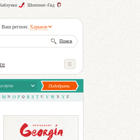
Каблучки
Шоппинг-Гид
Ваш регион:
Харьков
Поиск
те
услуги
Подобрать
M
N
O
P
Q
R
S
T
U
V
W
X
Y
Z