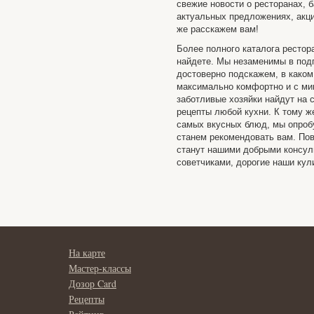
свежие новости о ресторанах, б
актуальных предложениях, акци
же расскажем вам!
Более полного каталога рестор
найдете. Мы незаменимы в подг
достоверно подскажем, в каком
максимально комфортно и с ми
заботливые хозяйки найдут на 
рецепты любой кухни. К тому ж
самых вкусных блюд, мы опробу
станем рекомендовать вам. Пов
станут нашими добрыми консу
советчиками, дорогие наши кул
На карте
Мастер-классы
Дозор Card
Рецепты