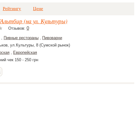
Рейтингу
Цене
r/Альтбир (на ул. Культуры)
0
Отзывов:
,
Пивные рестораны
,
Пивоварни
ьков, ул.Культуры, 8 (Сумской рынок)
рская
,
Европейская
ий чек 150 - 250 грн