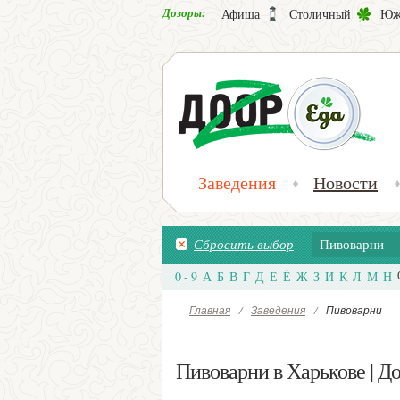
Дозоры:
Афиша
Столичный
Юж
Заведения
Новости
Сбросить выбор
Пивоварни
0 - 9
А
Б
В
Г
Д
Е
Ё
Ж
З
И
К
Л
М
Н
Главная
/
Заведения
/
Пивоварни
Пивоварни в Харькове | Д