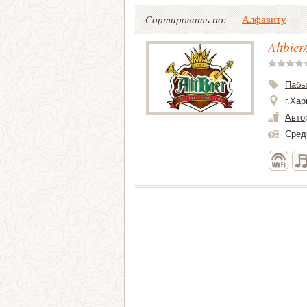
Алфавиту
Сортировать по:
Altbie
Пабы
г.Хар
Авто
Средн