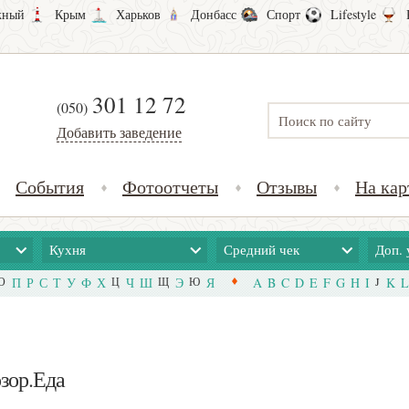
ный
Крым
Харьков
Донбасс
Спорт
Lifestyle
301 12 72
(050)
Добавить заведение
События
Фотоотчеты
Отзывы
На кар
Кухня
Средний чек
Доп. 
О
П
Р
С
Т
У
Ф
Х
Ц
Ч
Ш
Щ
Э
Ю
Я
A
B
C
D
E
F
G
H
I
J
K
L
озор.Еда