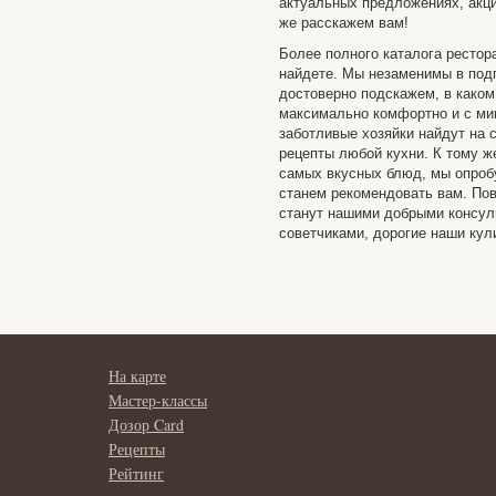
актуальных предложениях, акци
же расскажем вам!
Более полного каталога рестор
найдете. Мы незаменимы в подг
достоверно подскажем, в каком
максимально комфортно и с ми
заботливые хозяйки найдут на 
рецепты любой кухни. К тому ж
самых вкусных блюд, мы опробу
станем рекомендовать вам. Пов
станут нашими добрыми консу
советчиками, дорогие наши кул
На карте
Мастер-классы
Дозор Card
Рецепты
Рейтинг