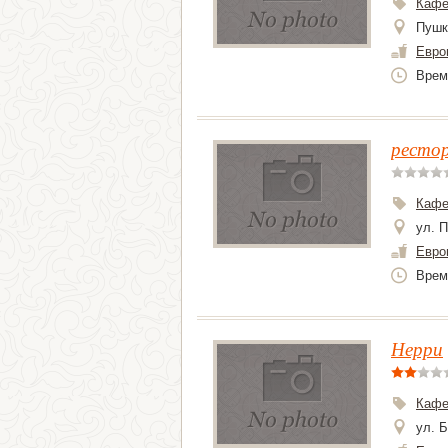
Каф
Пушк
Евро
Врем
рестор
Каф
ул. П
Евро
Врем
Нерри
Каф
ул. 