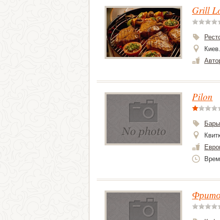
Grill 
Рест
Киев.
Авто
Pilon
Бары
Квит
Евро
Врем
Фрито