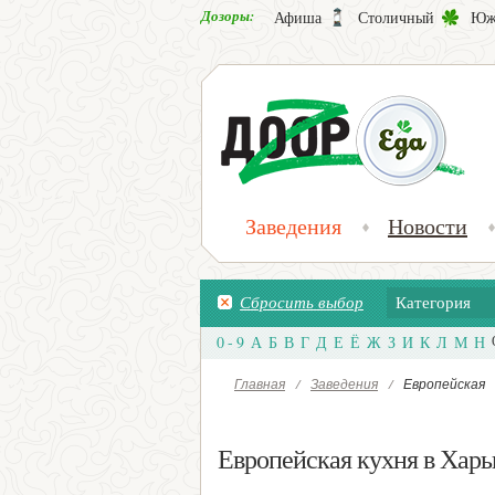
Дозоры:
Афиша
Столичный
Юж
Заведения
Новости
Сбросить выбор
Категория
0 - 9
А
Б
В
Г
Д
Е
Ё
Ж
З
И
К
Л
М
Н
Главная
/
Заведения
/
Европейская
Европейская кухня в Харьк