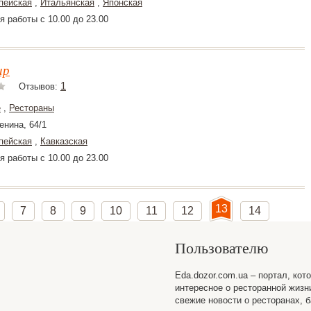
пейская
,
Итальянская
,
Японская
я работы с 10.00 до 23.00
ир
1
Отзывов:
е
,
Рестораны
енина, 64/1
пейская
,
Кавказская
я работы с 10.00 до 23.00
13
7
8
9
10
11
12
14
Пользователю
Eda.dozor.com.ua – портал, кот
интересное о ресторанной жизн
свежие новости о ресторанах, б