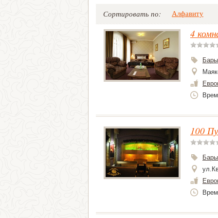
Алфавиту
Сортировать по:
4 ком
Бары
Маяк
Евро
Врем
100 Пу
Бары
ул.К
Евро
Время