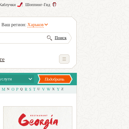
Каблучки
Шоппинг-Гид
Ваш регион:
Харьков
Поиск
те
услуги
Подобрать
M
N
O
P
Q
R
S
T
U
V
W
X
Y
Z