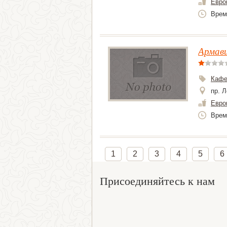
Евро
Врем
Армав
Каф
пр. Л
Евро
Врем
1
2
3
4
5
6
Присоединяйтесь к нам