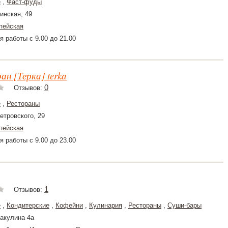
е
,
Фаст-фуды
инская, 49
пейская
я работы с 9.00 до 21.00
ан [Терка] terka
0
Отзывов:
е
,
Рестораны
етровского, 29
пейская
я работы с 9.00 до 23.00
1
Отзывов:
е
,
Кондитерские
,
Кофейни
,
Кулинария
,
Рестораны
,
Суши-бары
Бакулина 4а