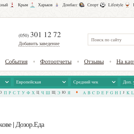
ный
Крым
Харьков
Донбасс
Спорт
Lifestyle
301 12 72
(050)
Добавить заведение
События
Фотоотчеты
Отзывы
На кар
Европейская
Средний чек
Доп. 
О
П
Р
С
Т
У
Ф
Х
Ц
Ч
Ш
Щ
Э
Ю
Я
A
B
C
D
E
F
G
H
I
J
K
L
ове | Дозор.Еда