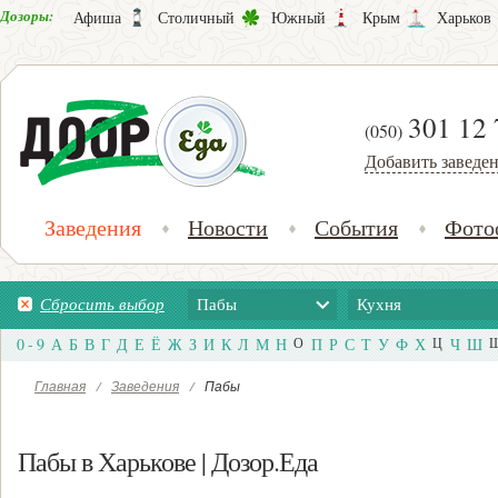
Дозоры:
Афиша
Столичный
Южный
Крым
Харьков
301 12 
(050)
Добавить заведе
Заведения
Новости
События
Фото
Сбросить выбор
Пабы
Кухня
0 - 9
А
Б
В
Г
Д
Е
Ё
Ж
З
И
К
Л
М
Н
О
П
Р
С
Т
У
Ф
Х
Ц
Ч
Ш
Главная
/
Заведения
/
Пабы
Пабы в Харькове | Дозор.Еда