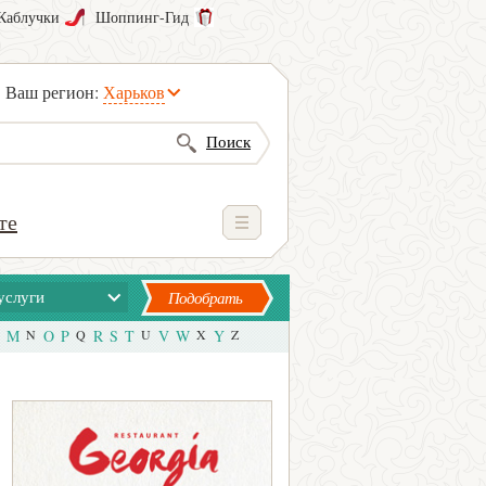
Каблучки
Шоппинг-Гид
Ваш регион:
Харьков
Поиск
те
услуги
Подобрать
M
N
O
P
Q
R
S
T
U
V
W
X
Y
Z