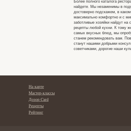
Более полного каталога рестор
найдете. Мы незаменимы в подг
достоверно подскажем, в каком
максимально комфортно и с ми
заботливые хозяйки найдут на 
рецепты любой кухни. К тому ж
самых вкусных блюд, мы опробу
станем рекомендовать вам. Пов
станут нашими добрыми консу
советчиками, дорогие наши кул
На карте
Мастер-классы
Дозор Card
Рецепты
Рейтинг