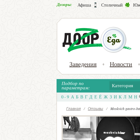
Дозоры:
Афиша
Столичный
Юж
Заведения
Новости
Подбор по
Категория
параметрам:
0 - 9
А
Б
В
Г
Д
Е
Ё
Ж
З
И
К
Л
М
Н
Главная
/
Отзывы
/
Moskvich gastro-ba