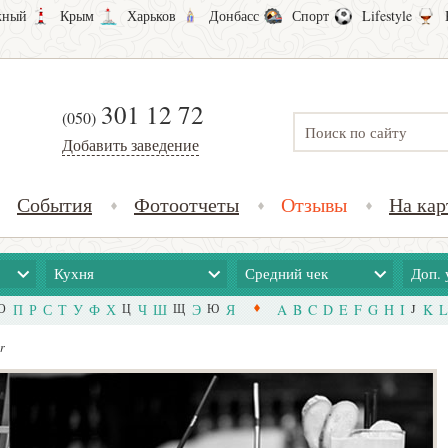
ный
Крым
Харьков
Донбасс
Спорт
Lifestyle
301 12 72
(050)
Добавить заведение
События
Фотоотчеты
Отзывы
На кар
Кухня
Средний чек
Доп. 
О
П
Р
С
Т
У
Ф
Х
Ц
Ч
Ш
Щ
Э
Ю
Я
A
B
C
D
E
F
G
H
I
J
K
L
r