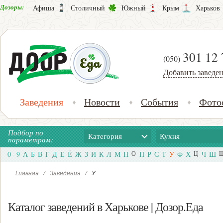
Дозоры:
Афиша
Столичный
Южный
Крым
Харьков
301 12 
(050)
Добавить заведе
Заведения
Новости
События
Фото
Подбор по
Категория
Кухня
параметрам:
0 - 9
А
Б
В
Г
Д
Е
Ё
Ж
З
И
К
Л
М
Н
О
П
Р
С
Т
У
Ф
Х
Ц
Ч
Ш
Главная
/
Заведения
/
У
Каталог заведений в Харькове | Дозор.Еда