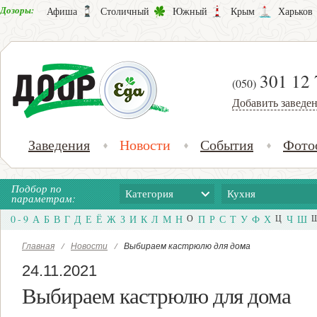
Дозоры:
Афиша
Столичный
Южный
Крым
Харьков
301 12 
(050)
Добавить заведе
Заведения
Новости
События
Фото
Подбор по
Категория
Кухня
параметрам:
0 - 9
А
Б
В
Г
Д
Е
Ё
Ж
З
И
К
Л
М
Н
О
П
Р
С
Т
У
Ф
Х
Ц
Ч
Ш
Главная
/
Новости
/
Выбираем кастрюлю для дома
24.11.2021
Выбираем кастрюлю для дома