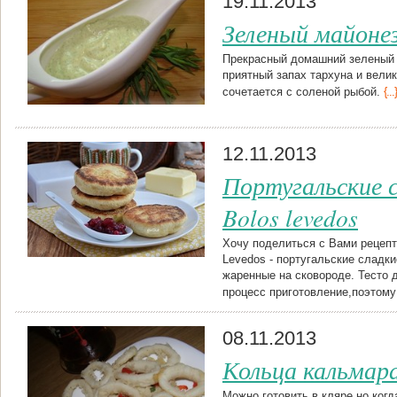
19.11.2013
Зеленый майоне
Прекрасный домашний зеленый 
приятный запах тархуна и вели
сочетается с соленой рыбой.
{...}
12.11.2013
Португальские с
Bolos levedos
Хочу поделиться с Вами рецеп
Levedos - португальские сладк
жаренные на сковороде. Тесто 
процесс приготовление,поэтому
08.11.2013
Кольца кальмар
Можно готовить в кляре,но когд