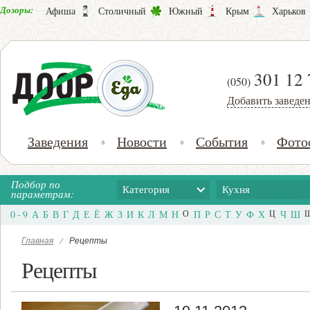
Дозоры:
Афиша
Столичный
Южный
Крым
Харьков
301 12 
(050)
Добавить заведе
Заведения
Новости
События
Фото
Подбор по
Категория
Кухня
параметрам:
0 - 9
А
Б
В
Г
Д
Е
Ё
Ж
З
И
К
Л
М
Н
О
П
Р
С
Т
У
Ф
Х
Ц
Ч
Ш
Главная
/
Рецепты
Рецепты