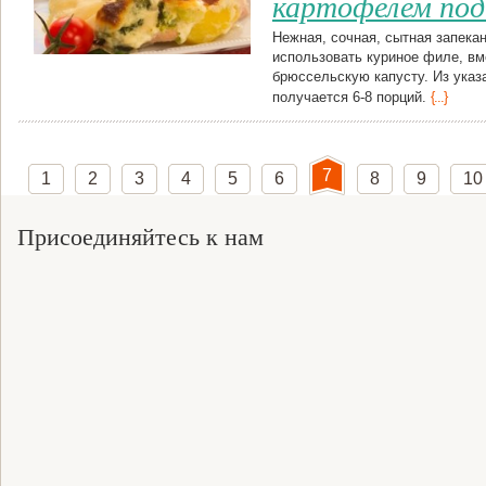
картофелем под
Нежная, сочная, сытная запека
использовать куриное филе, вм
брюссельскую капусту. Из указ
получается 6-8 порций.
{...}
7
1
2
3
4
5
6
8
9
10
Присоединяйтесь к нам